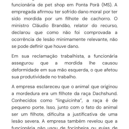
funcionária de pet shop em Ponta Porã (MS). A
empregada afirmou ter sofrido
dano moral por ter
sido mordida por um filhote de cachorro.
O
ministro Cláudio Brandão, relator do recurso,
declarou que como não foi comprovada a
ocorrência de
lesão minimamente relevante
, não
se pode definir que houve dano.
Em sua reclamação trabalhista, a funcionária
assegurou que a mordida lhe
causou
deformidade em sua mão esquerda
, o que afetou
sua produtividade no trabalho.
A empresa esclareceu que o animal que originou
a mordedura
era um filhote
da raça Dachshund.
Conhecidos como “linguicinha”, a
raça é de
pequeno porte
. Isso, junto com o fato do animal
ser um filhote, dificulta a justificativa de uma
lesão severa. A empresa também revelou que a
funcionária
não usou de focinheira ou guias de