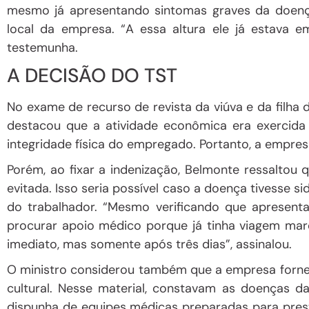
mesmo já apresentando
sintomas graves
da doenç
local da empresa. “A essa altura ele já estava 
testemunha.
A DECISÃO DO TST
No exame de recurso de revista da viúva e da filha 
destacou que a atividade econômica era exercid
integridade física
do empregado. Portanto, a empresa
Porém, ao fixar a indenização, Belmonte ressaltou
evitada
. Isso seria possível caso a doença tivesse si
do trabalhador. “Mesmo verificando que apresenta
procurar apoio médico
porque já tinha viagem marc
imediato
, mas somente após três dias”, assinalou.
O ministro considerou também que a empresa forn
cultural. Nesse material, constavam as doenças 
dispunha de
equipes médicas preparadas
para pres