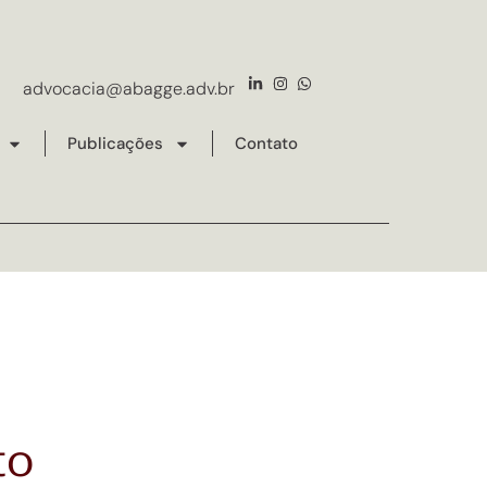
advocacia@abagge.adv.br
Publicações
Contato
to