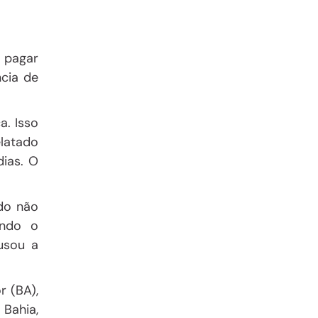
 pagar
cia de
. Isso
elatado
dias. O
ado
não
undo o
usou a
r (BA),
 Bahia,