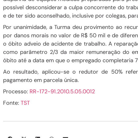
possível desconsiderar a
culpa concorrente
do trab
e de ter sido aconselhado, inclusive por colegas, p
Por unanimidade, a Turma deu provimento ao rec
por danos morais
no valor de R$ 50 mil e de difere
o óbito adveio de
acidente de trabalho
. A reparaç
como parâmetro 2/3 da maior remuneração do em
óbito até a data em que o empregado completaria 73
Ao resultado, aplicou-se o
redutor de 50%
refe
pagamento em parcela única.
Processo:
RR-172-91.2010.5.05.0012
Fonte:
TST