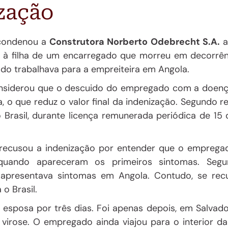
ização
 condenou a
Construtora Norberto Odebrecht S.A.
a
 à filha de um encarregado que morreu em decorrên
do trabalhava para a empreiteira em Angola.
nsiderou que o
descuido do empregado
com a doença
a
, o que reduz o valor final da indenização. Segundo r
 Brasil, durante
licença remunerada
periódica de 15 
) recusou a indenização por entender que o empreg
uando apareceram os
primeiros sintomas
. Seg
 apresentava sintomas em Angola. Contudo,
se rec
o Brasil.
 esposa por três dias. Foi apenas depois, em Salvado
m
virose
. O empregado ainda viajou para o interior da