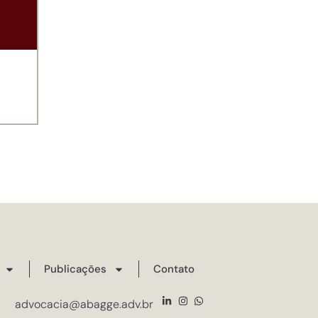
Publicações
Contato
advocacia@abagge.adv.br