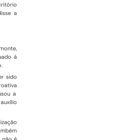
ritório
isse a
lmonte,
uado à
.
er sido
roativa
usou a
auxílio
ização
também
, não é