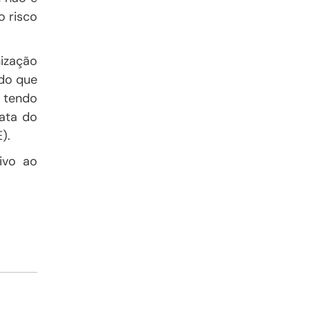
o risco
nização
ado que
 tendo
ata do
).
ivo ao