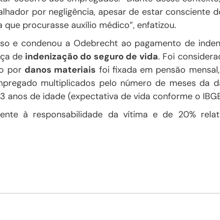
alhador por
negligência
, apesar de estar
consciente d
ara que procurasse
auxílio médico
”, enfatizou.
urso e condenou a Odebrecht ao pagamento de
inde
nça de
indenização do seguro de vida
. Foi consider
ão por
danos materiais
foi fixada em pensão mensal,
pregado multiplicados pelo número de meses da d
 anos de idade (expectativa de vida conforme o IBGE
rente à
responsabilidade da vítima
e de 20% relat