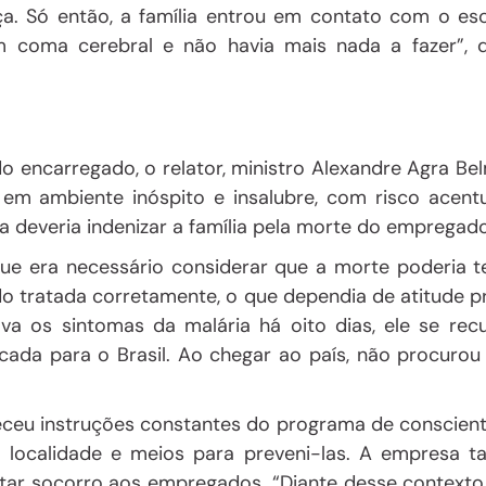
a. Só então, a família entrou em contato com o esc
em
coma cerebral
e não havia mais nada a fazer”, d
do encarregado, o relator, ministro Alexandre Agra Be
a em
ambiente inóspito e insalubre
, com
risco acent
 deveria indenizar a família pela morte do empregado
 que era necessário considerar que a morte
poderia t
do
tratada corretamente
, o que dependia de
atitude p
va os sintomas da malária há oito dias, ele
se rec
ada para o Brasil. Ao chegar ao país,
não procurou 
eceu
instruções constantes
do programa de conscient
da localidade e meios para preveni-las. A empresa 
tar socorro aos empregados. “Diante desse contexto